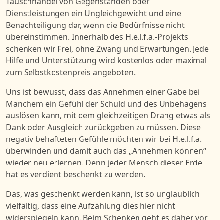
Tauschhandel von
Gegenständen
oder
Dienstleistungen ein
Ungleichgewicht und
eine
Benachteiligung
da
r
, wenn d
ie
Bedürfnisse
nicht
übereinstimmen
.
Innerhalb des H.e.l.f.a.-Projekts
schenken wir
F
rei, ohne Zwang und Erwartungen.
J
ede
Hilfe und Unterstützung
wird
kostenlos oder
maximal
zum Selbstkostenpreis
angeboten.
Uns ist bewusst, dass das
Annehmen einer Gabe
bei
M
anche
m
ein Gefühl der Schuld und des Unbehagens
aus
lösen
kann,
mit dem gleichzeitigen Drang etwas als
Dank oder Ausgleich zurückgeben zu müssen. Diese
negativ behafteten Gefühle möchten wir bei H.e.l.f.a.
überwinden
und damit auch das „Annehmen können“
wieder neu erlernen
.
Denn j
eder Mensch dieser Erde
hat es verdient beschenkt zu werden.
D
as, was geschenkt werden kann, ist so unglaublich
vielfältig, dass eine Aufzählung dies hier nicht
widerspiegeln kann.
B
eim Schenken geht es
daher
vor