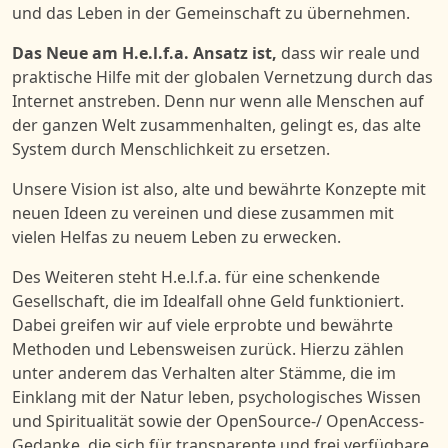
und das Leben in der Gemeinschaft zu übernehmen.
Das Neue am
H.e.l.f.a.
Ansatz
i
st,
dass wir reale und
praktische Hilfe mit der globalen Vernetzung durch das
Internet anstreben. Denn nur wenn alle Menschen auf
der ganzen Welt zusammenhalten, gelingt es, das alte
System durch Menschlichkeit zu ersetzen.
Unsere Vision ist also, alte und bewährte Konzepte mit
neuen Ideen zu vereinen und diese zusammen mit
vielen Helfas zu neuem Leben zu erwecken.
Des Weiteren steht H.e.l.f.a. für eine schenkende
Gesellschaft, die im Idealfall ohne Geld funktioniert.
Dabei greifen wir auf viele erprobte und bewährte
Methoden und Lebensweisen zurück. Hierzu zählen
unter anderem das Verhalten alter Stämme, die im
Einklang mit der Natur leben, psychologisches Wissen
und Spiritualität
sowie
der
Open
S
ource-/
OpenAccess-
Gedanke,
die
sich für transparente
und frei verfügbare