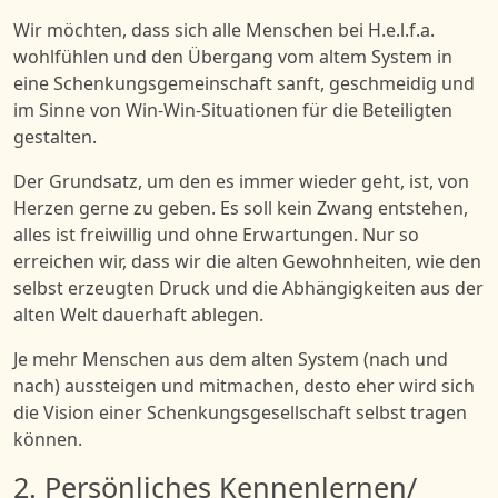
Wir
möcht
en, dass sich alle
Menschen bei
H.e.l.f.a.
wohlfühlen und den Übergang vom altem System in
eine Schenkungsgemeinschaft sanft, geschmeidig und
im Sinne von Win-Win-Situationen für die Beteiligten
gestalten.
Der Grundsatz, um den
es immer
wieder
geht, ist,
von
Herzen gerne
zu
geben
. Es
soll kein Zwang entstehen,
alles ist freiwillig und ohne Erwartungen.
Nur so
erreichen wir, dass wir
die
alten Gewohnheiten, wie den
selbst erzeugten
Druck und
die
Abhängigkeiten
aus
der
alten Welt dauerhaft
ablegen.
Je mehr Menschen aus d
e
m
alten
System
(nach und
nach)
aussteigen und mitmachen, desto eher wird sich
die Vision einer Schenkungsgesellschaft selbst tragen
können.
2. Persönliches Kennenlernen/