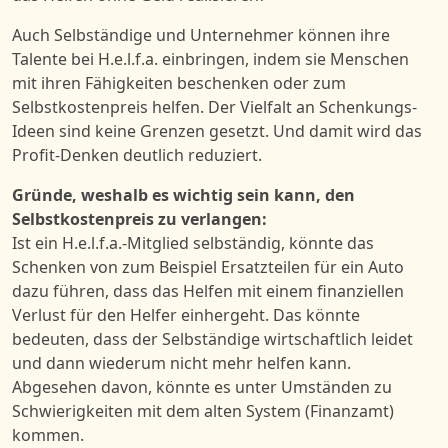
Auch
Selbständige
und
Unternehmer
können ihre
Talente bei
H.e.l.f.a.
einbringen,
indem
sie
Menschen
mit
ihr
en Fähigkeiten beschenken oder zum
Selbstkostenpreis helfen.
Der Vielfalt an
Schenkungs-
Ideen
sind
keine Grenze
n
gesetzt.
Und damit wird das
Profit-Denken deutlich reduziert.
Gründe, weshalb es wichtig sein kann, den
Selbstkostenpreis zu verlangen:
Ist ein
H.e.l.f.a.-
Mitglied
selbständig,
könnte
das
Schenken von zum Beispiel Ersatzteilen für ein Aut
o
dazu führen, dass
das Helfen mit einem finanziellen
Verlust für den Helf
er
einhergeh
t
.
Das könnte
bedeuten, dass der Selbständige wirtschaftlich leidet
und dann wiederum nicht mehr helfen kann.
A
bgesehen davon,
könnte es
unter Umständen
zu
Schwierigkeiten mit dem alten System (Finanzamt)
kommen.