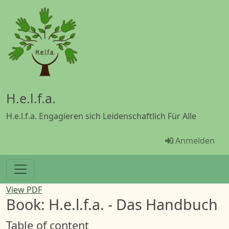
Direkt zum Inhalt
H.e.l.f.a.
H.e.l.f.a. Engagieren sich Leidenschaftlich Für Alle
Menü Benut
Anmelden
View PDF
Book: H.e.l.f.a. - Das Handbuch
Table of content