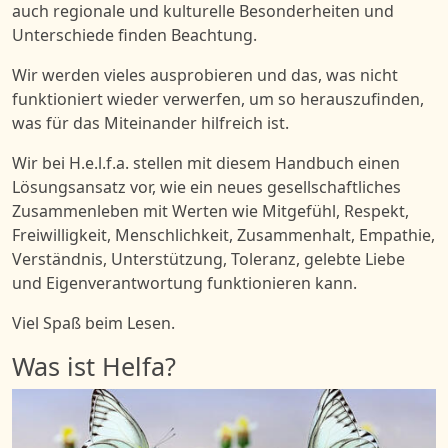
auch regionale und kulturelle Besonderheiten und
Unterschiede finden Beachtung.
Wir werden vieles ausprobieren und
das, was nicht
funktioniert
wieder verwerfen,
um so herauszufinden,
was für das Miteinander hilfreich ist.
W
ir bei
H.e.l.f.a.
stellen
mit diesem Handbuch einen
Lösungsansatz vor,
w
ie ein neues gesellschaftliches
Zusammenleben
mit Werten wie
Mitgefühl, Respekt,
Freiwilligkeit,
Menschlichkeit, Zusammenhalt, Empathie,
Verständnis, Unterstützung, Toleranz, gelebte Liebe
und Eigenv
erantwortung funktionieren
kann
.
Viel Spaß beim Lesen.
Was ist Helfa?
Bild