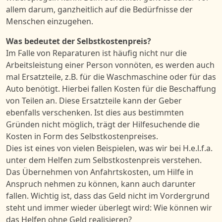
allem darum,
ganzheitlich
auf
die Bedürfnisse der
Menschen einzugehen.
W
as bedeutet
der
Selbstkostenpreis?
Im Falle von Reparaturen ist häufig nicht nur die
Arbeitsleistung einer Person vonnöten, es werden auch
mal Ersatzteile, z.B. für die Waschmaschine oder für das
Auto benötigt. Hierbei fallen Kosten für die Beschaffung
von
Teile
n
an.
Diese Ersatzteile kann der Geber
ebenfalls verschenken. Ist dies
aus bestimmten
Gründen
nicht möglich, trägt
der Hilfesuchende
die
Kosten in Form des Selbstkostenpreises
.
Dies ist ein
e
s von vielen Beispielen, was wir bei H.e.l.f.a.
unter dem Helf
en zum Selbstkostenpreis verstehen.
Das Übernehmen von Anfahrtskosten, um Hilfe in
Anspruch nehmen zu können, kann auch darunter
fallen. Wichtig ist, dass das Geld nicht im Vordergrund
steht und immer wieder überlegt wird: Wie
können wir
das
Helfen ohne Geld
realisier
en
?