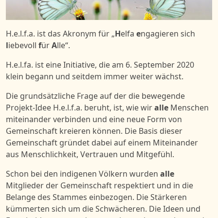
H.e.l.f.a. ist das Akronym für „
H
elfa
e
ngagieren sich
l
iebevoll
f
ür
A
lle“.
H.e.l.fa. ist eine Initiative, die am 6. September 2020
klein begann und seitdem immer weiter wächst.
Die grundsätzliche Frage auf der die bewegende
Projekt-Idee H.e.l.f.a. beruht, ist, wie wir
alle
Menschen
miteinander verbinden und eine neue Form von
Gemeinschaft kreieren können. Die Basis dieser
Gemeinschaft gründet dabei auf einem Miteinander
aus Menschlichkeit, Vertrauen und Mitgefühl.
Schon bei den indigenen Völkern wurden
alle
Mitglieder der Gemeinschaft respektiert und in die
Belange des Stammes einbezogen. Die Stärkeren
kümmerten sich um die Schwächeren. Die Ideen und