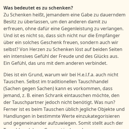
Was
bedeutet es zu
schenken?
Zu
Schenken
heißt,
jemandem eine Gabe zu dauerndem
Besitz zu überlassen, um den anderen damit zu
erfreuen,
ohne dafür eine Gegenleistung zu verlangen
.
Und ist es nicht so, dass sich nicht nur
die
Empfänger
über ein solches Geschenk freu
en
, sondern auch wir
selbst?
Von Herzen zu
Schenken löst auf beiden Seiten
ein
intensives Gefühl der
Freude und des Glücks aus.
Ein Gefühl, das uns mit dem anderen verbindet.
Dies ist ein Grund, warum
wir bei
H.e.l.f.a.
auch nicht
Tauschen
.
S
elbst
im traditionellen
Tauschhandel
(Sachen gegen Sachen)
kann es vorkommen, dass
jemand,
z. B. einen Schrank
eintauschen möchte, den
der
Tauschpartner jedoch nicht
benötigt. Was nun?
Ferner ist es beim Tauschen üblich jegliche Objekte und
Handlungen in bestimmte Werte einzukategorisieren
und gegeneinander aufzuwiegen. So
mit
stellt
auch
der