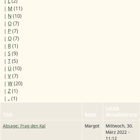
|
L
(2)
|
M
(11)
|
N
(10)
|
O
(7)
|
P
(7)
|
Q
(7)
|
R
(1)
|
S
(9)
|
T
(5)
|
Ü
(10)
|
V
(7)
|
W
(20)
|
Z
(1)
|
„
(1)
Letzte
Titel
Autor
Aktualisierung
Absage: Frag den Kal
Margot
Mittwoch, 30.
März 2022 -
11:12