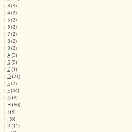
|
3
(3)
|
4
(3)
|
5
(2)
|
6
(2)
|
7
(2)
|
8
(2)
|
9
(2)
|
A
(3)
|
B
(5)
|
C
(1)
|
D
(21)
|
E
(7)
|
F
(44)
|
G
(8)
|
H
(66)
|
I
(3)
|
J
(6)
|
K
(11)