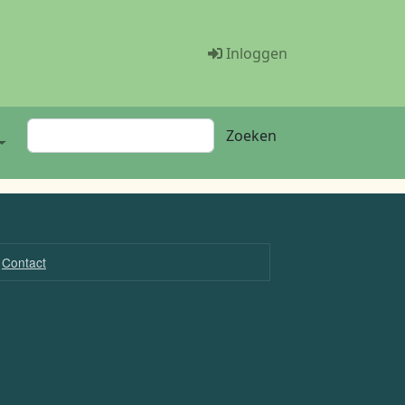
Menü Benutzer
Inloggen
Zoeken
Zoeken
Contact