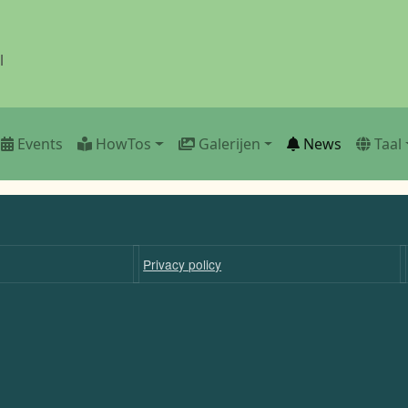
l
Events
HowTos
Galerijen
News
Taal
Privacy policy