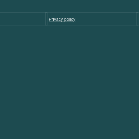
Privacy policy