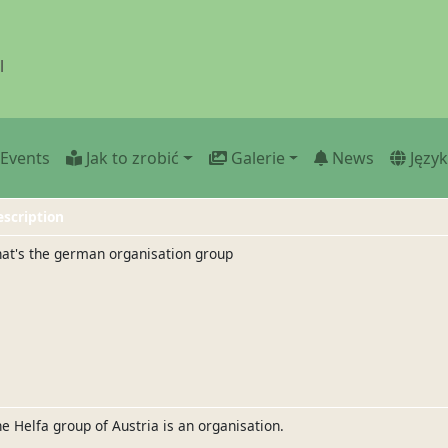
l
Events
Jak to zrobić
Galerie
News
Języ
escription
at's the german organisation group
e Helfa group of Austria is an organisation.