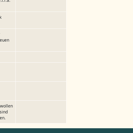
l.f.a.
k
r
neuen
 wollen
sind
en.