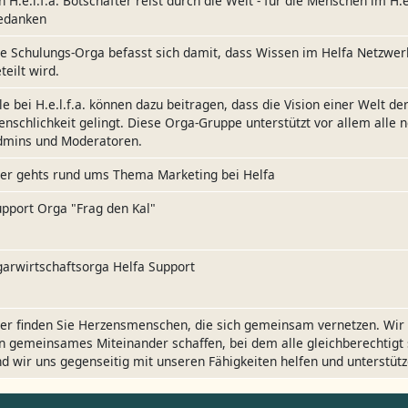
n H.e.l.f.a. Botschafter reist durch die Welt - für die Menschen im H.e.
edanken
e Schulungs-Orga befasst sich damit, dass Wissen im Helfa Netzwer
teilt wird.
le bei H.e.l.f.a. können dazu beitragen, dass die Vision einer Welt de
nschlichkeit gelingt. Diese Orga-Gruppe unterstützt vor allem alle 
dmins und Moderatoren.
ier gehts rund ums Thema Marketing bei Helfa
pport Orga "Frag den Kal"
arwirtschaftsorga Helfa Support
er finden Sie Herzensmenschen, die sich gemeinsam vernetzen. Wir
n gemeinsames Miteinander schaffen, bei dem alle gleichberechtigt 
d wir uns gegenseitig mit unseren Fähigkeiten helfen und unterstütz