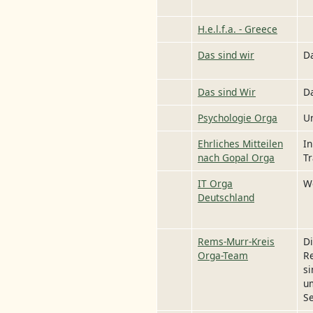
H.e.l.f.a. - Greece
Das sind wir
Da
Das sind Wir
Da
Psychologie Orga
Un
Ehrliches Mitteilen
In
nach Gopal Orga
T
IT Orga
We
Deutschland
Rems-Murr-Kreis
Di
Orga-Team
Re
si
um
Se