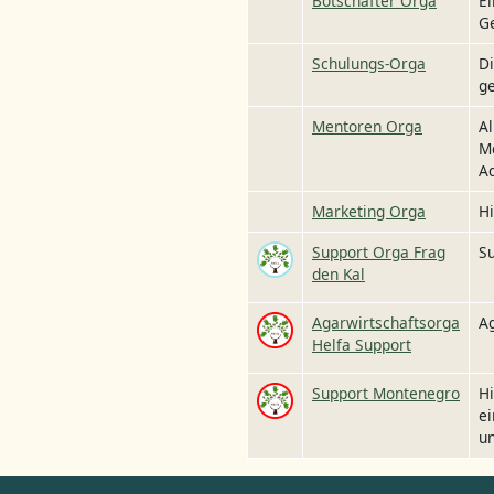
Botschafter Orga
Ei
G
Schulungs-Orga
Di
ge
Mentoren Orga
Al
Me
A
Marketing Orga
H
Image
Support Orga Frag
Su
den Kal
Image
Agarwirtschaftsorga
Ag
Helfa Support
Image
Support Montenegro
Hi
ei
un