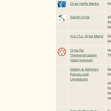
Image
Orga Helfa Media
Hi
Image
Italien Orga
al
Ag
lo
H.e.l.f.a. Orga Mainz
Di
di
Image
Orga für
Hi
Themengruppen
T
(überregional)
Geben & Nehmen
G
Passau und
Hi
Umgebung
Hi
F
H
ve