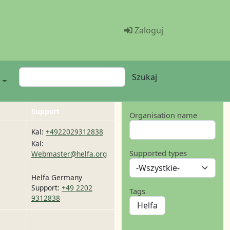
Menü Benutze
Zaloguj
Szukaj
Szukaj
k
Support
Organisation name
Kal
:
+4922029312838
Kal
:
Supported types
Webmaster@helfa.org
Helfa Germany
Support
:
+49 2202
Tags
9312838