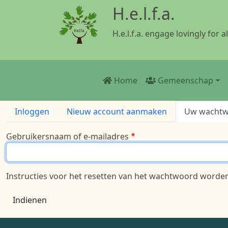
Overslaan en naar de inhoud gaan
H.e.l.f.a.
H.e.l.f.a. engage lovingly for al
Main navigation
Home
Gemeenschap
Primaire tabs
Inloggen
Nieuw account aanmaken
Uw wachtwo
Gebruikersnaam of e-mailadres
Instructies voor het resetten van het wachtwoord worde
Indienen