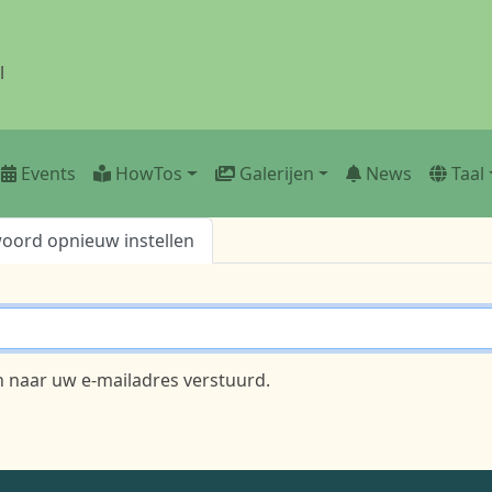
l
Events
HowTos
Galerijen
News
Taal
ord opnieuw instellen
n naar uw e-mailadres verstuurd.